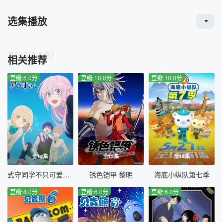
选集播放
TUIJIAN
相关推荐
豆瓣:5.0分
豆瓣:10.0分
豆瓣:10.0分
全12集
全12集
全26集
式守同学不只可爱而已
锈色铠甲 黎明
海底小纵队第七季
豆瓣:8.0分
豆瓣:6.0分
豆瓣:6.0分