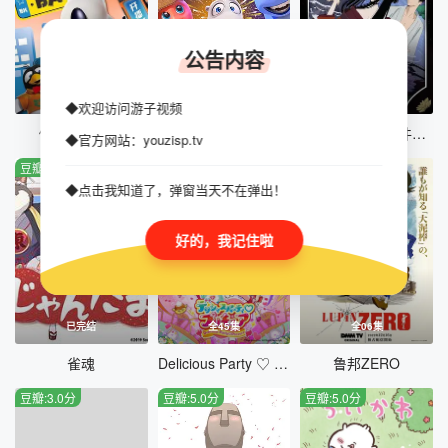
公告内容
全52集
全52集
全24集
◆欢迎访问游子视频
倒霉熊第六季
倒霉熊第七季
四月一日灵异事件簿第一季
◆官方网站：youzisp.tv
豆瓣:9.0分
豆瓣:2.0分
豆瓣:2.0分
◆点击我知道了，弹窗当天不在弹出！
好的，我记住啦
已完结
全45集
全06集
雀魂
Delicious Party ♡ 光之美少女
鲁邦ZERO
豆瓣:3.0分
豆瓣:5.0分
豆瓣:5.0分