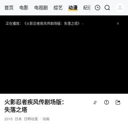
首页
电影
电视剧
综艺
动漫
纪录片
午夜剧场
我的观影记录
正在播放：《火影忍者疾风传剧场版：失落之塔》 -
提醒
请勿轻易相信视频中的任何广告，谨防上当受骗
技巧
如遇视频无法播放或加载速度慢，可尝试切换播放节点或者切换解析
收藏
游子视频-北美华人海外在线观看-youzisp.tv网址：
www.youzisp.tv ,记得收藏哟～
暂无观看影片的记录
火影忍者疾风传剧场版：
失落之塔
2010
日本
日韩动漫
/
动画