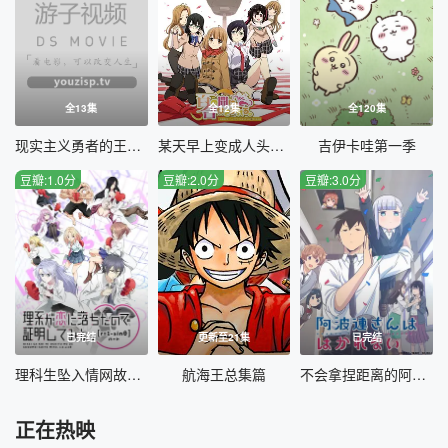
全13集
全12集
全120集
现实主义勇者的王国再建记第二季
某天早上变成人头麦克风的我君的人生
吉伊卡哇第一季
豆瓣:1.0分
豆瓣:2.0分
豆瓣:3.0分
已完结
更新至21集
已完结
理科生坠入情网故尝试证明第二季国语
航海王总集篇
不会拿捏距离的阿波连同学国语
正在热映