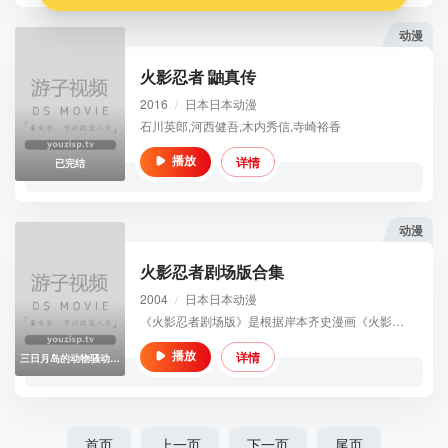
动漫
火影忍者 鼬真传
2016
/
日本
日本动漫
石川英郎,河西健吾,木内秀信,寺崎裕香
详情
播放
已完结
动漫
火影忍者剧场版合集
2004
/
日本
日本动漫
《火影忍者剧场版》是根据岸本齐史漫画《火影忍者》而改编的剧场版动画系列，继2004年的8月21日公映了剧场版第一部《火影忍者：大活剧！雪姬忍法帖！！》后，此后以每年平均一部的速度发行剧场版，截止201
详情
播放
三日月岛的动物骚动2006
首页
上一页
下一页
尾页