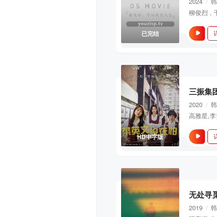
2024
韩
/
已完结
三振集
2020
韩
/
HD中字版
无处寻
2019
韩
/