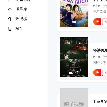
2022
韩
/
明星库
李周英,吴
热搜榜
HD
APP
怪谈晚
2023
韩
/
HD中字
The 8 