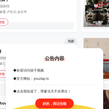
国
剧情
敏爱,卢在元,金在华
详情
HD中字
电影
餐
公告内容
国
惊悚
朴昭怡,刘多仁,尹贤旻,张光,李周英,金周灵,高恩敏,李素英,吴承姬,张睿恩,张丞延,金太竣,潘素英,申银秀,金浩贞,金东英,申文成,金太勋,赵在允,崔秀林,朴真雅
◆欢迎访问游子视频
详情
HD
◆官方网站：youzisp.tv
◆点击我知道了，弹窗当天不在弹出！
电视剧
Show
好的，我记住啦