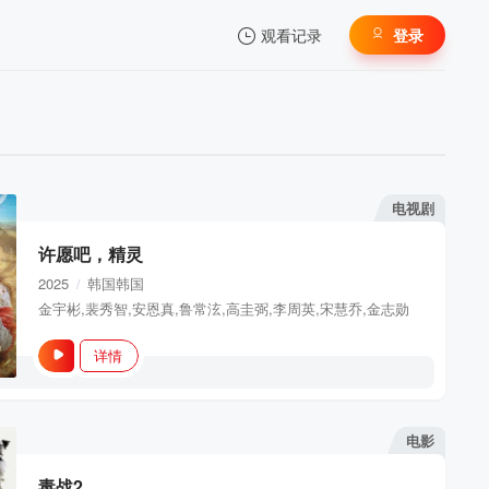
观看记录
登录
我的观影记录
电视剧
许愿吧，精灵
暂无观看影片的记录
2025
韩国
韩国
/
金宇彬,裴秀智,安恩真,鲁常泫,高圭弼,李周英,宋慧乔,金志勋
详情
电影
毒战2