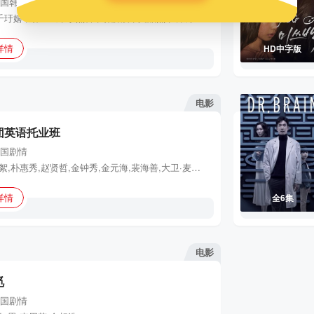
国
韩剧
柳俊烈 , 千玗嬉 , 朴正民 , 李烈音 , 朴解浚 , 文晶熙 , 裴晟祐 , 李周英
详情
HD中字版
电影
团英语托业班
国
剧情
高雅星,李絮,朴惠秀,赵贤哲,金钟秀,金元海,裴海善,大卫·麦金尼斯,白贤镇,李成旭,崔秀林,李周英,泰勒
详情
全6集
电影
觅
国
剧情