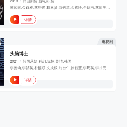
2018
韩国
剧情,新电影,情
/
韩智敏,金诗雅,李熙俊,权素贤,白秀章,金善映,全锡浩,李周英,赵敏俊,金俊范,郑京虎,金浩昌,刘贞莱,尹颂雅,琴东贤,李姃垠,张荣男
详情
电视剧
头脑博士
2021
韩国
悬疑,科幻,惊悚,剧情,韩国
/
李善均,李裕英,朴熙顺,文成根,刘台午,徐智慧,李周英,李才元
详情