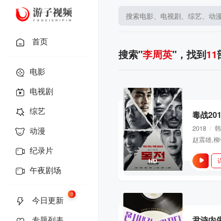
首页
搜索"
李周英
"，找到
11
电影
电视剧
综艺
毒战201
2018
韩
/
动漫
纪录片
HD
午夜剧场
0
今日更新
专题列表
尹诗内