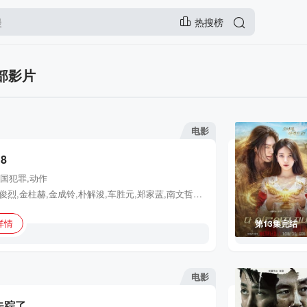
热搜榜
部影片
电影
8
国
犯罪,动作
赵震雄,柳俊烈,金柱赫,金成铃,朴解浚,车胜元,郑家蓝,南文哲,徐现宇,姜承贤,陈瑞妍,金东英,李周英,琴赛璐,郑钟宇,权度云
详情
第13集完结
电影
失踪了