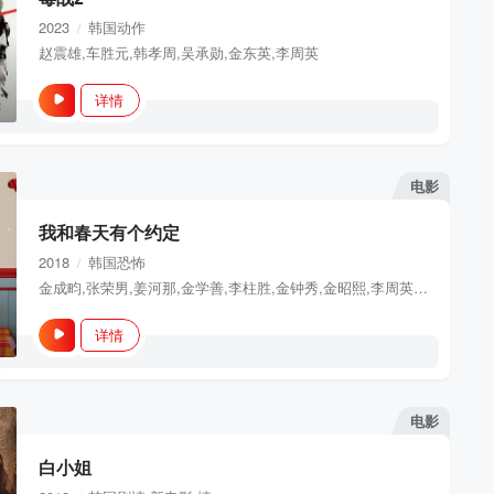
2023
韩国
动作
/
赵震雄,车胜元,韩孝周,吴承勋,金东英,李周英
详情
电影
我和春天有个约定
2018
韩国
恐怖
/
金成畇,张荣男,姜河那,金学善,李柱胜,金钟秀,金昭熙,李周英,姜信哲
详情
电影
白小姐