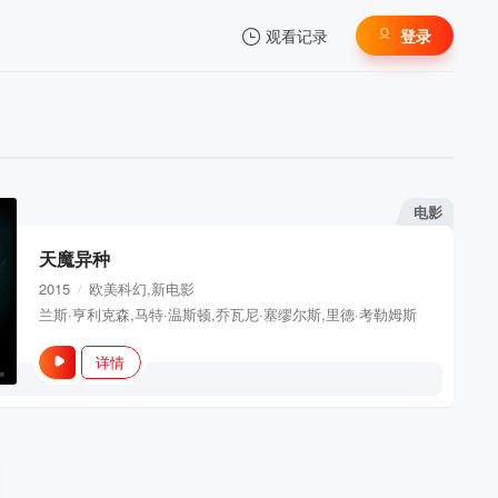
观看记录
登录
我的观影记录
电影
天魔异种
暂无观看影片的记录
2015
欧美
科幻,新电影
/
兰斯·亨利克森,马特·温斯顿,乔瓦尼·塞缪尔斯,里德·考勒姆斯
详情