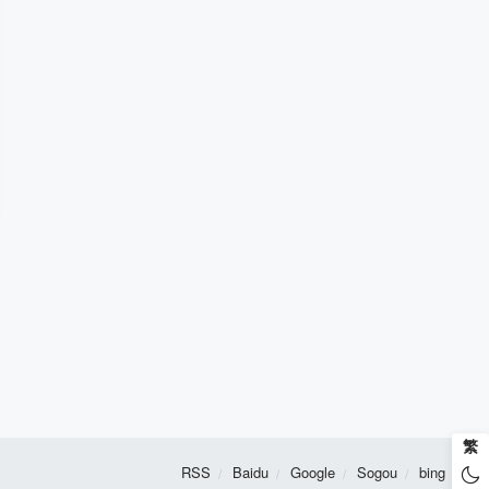
繁
RSS
Baidu
Google
Sogou
bing