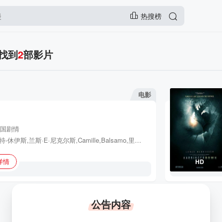
热搜榜
，找到
2
部影片
电影
国
剧情
凯莎·卡斯特-休伊斯,兰斯·E·尼克尔斯,Camille,Balsamo,里德·考勒姆斯
详情
HD
公告内容