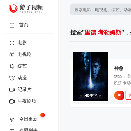
首页
搜索"
里德·考勒姆斯
"
电影
电视剧
综艺
神愈
2022
美
/
动漫
纪录片
HD中字
午夜剧场
0
今日更新
专题列表