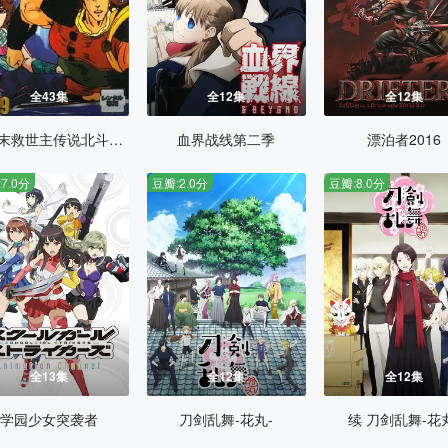
全43集
全12集
全12集
世纪末救世主传说北斗神拳2
血界战线第二季
漂泊者2016
7.0分
豆瓣:2.0分
豆瓣:8.0分
全13集
全12集
全12集
学园少女突袭者
刀剑乱舞-花丸-
续 刀剑乱舞-花