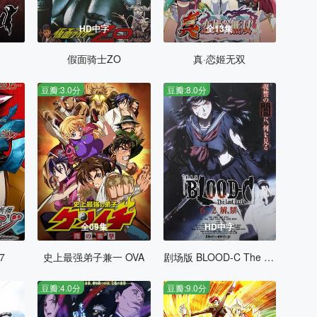
HD中字
全13集
假面骑士ZO
真·恋姬无双
豆瓣:3.0分
豆瓣:8.0分
全09集
HD中字
7
史上最强弟子兼一 OVA
剧场版 BLOOD-C The Last Dark
豆瓣:4.0分
豆瓣:9.0分