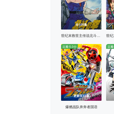
全109集
世纪末救世主传说北斗神拳
豆瓣:5.0分
豆瓣:
更新至48集
爆燃战队奔奔者国语