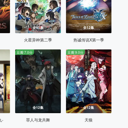
全13集
全12集
火星异种第二季
热诚传说X第一季
豆瓣:7.0分
豆瓣:9.0分
全12集
全12集
丸-
罪人与龙共舞
天狼