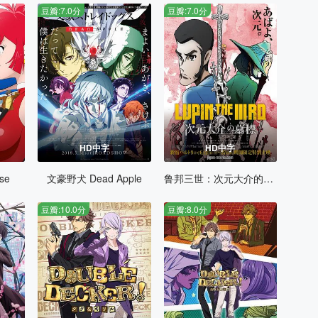
豆瓣:7.0分
豆瓣:7.0分
HD中字
HD中字
se
文豪野犬 Dead Apple
鲁邦三世：次元大介的墓碑
豆瓣:10.0分
豆瓣:8.0分