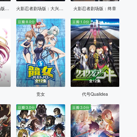
火影忍者疾风传剧场版：羁绊
火影忍者剧场版：大兴奋！三日月岛的动物骚动
火影忍者剧场版：终章
豆瓣:8.0分
豆瓣:1.0分
全12集
全12集
竞女
代号Qualidea
豆瓣:3.0分
豆瓣:3.0分