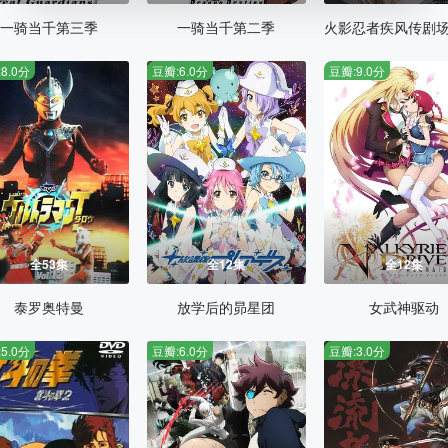
一骑当千第三季
一骑当千第二季
8.0分
豆瓣:6.0分
豆瓣:9.0分
全53集
全12集
全12集
泰罗奥特曼
放学后的昴星团
女武神驱动
5.0分
豆瓣:6.0分
豆瓣:3.0分