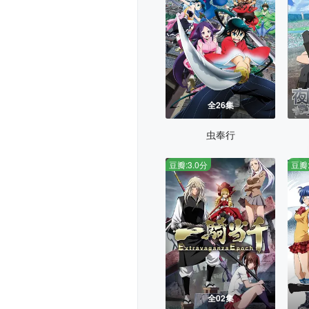
全26集
虫奉行
豆瓣:3.0分
豆瓣:
全02集