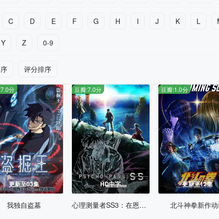
C
D
E
F
G
H
I
J
K
L
Y
Z
0-9
排序
评分排序
7.0分
豆瓣:7.0分
豆瓣:1.0分
更新至03集
HD中字
更新至12集
我独自盗墓
心理测量者SS3：在恩怨的彼方
北斗神拳新作动