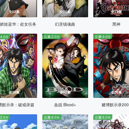
全03集
全26集
全23集
娇娃蓝华：处女任务
幻灵镇魂曲
黑神
4.0分
豆瓣:2.0分
豆瓣:9.0分
全26集
全50集
全26集
博默示录：破戒录篇
血战 Blood+
赌博默示录200
2.0分
豆瓣:6.0分
豆瓣:6.0分