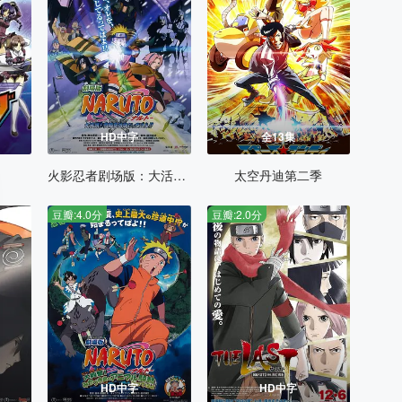
HD中字
全13集
火影忍者剧场版：大活剧！雪姬忍法帖！
太空丹迪第二季
豆瓣:4.0分
豆瓣:2.0分
HD中字
HD中字