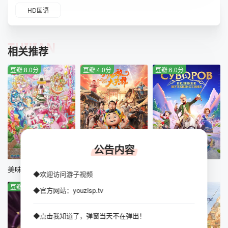
HD国语
TUIJIAN
相关推荐
豆瓣:8.0分
豆瓣:4.0分
豆瓣:6.0分
公告内容
HD中字
HD国语版
HD
美味派对♡光之美少女 剧场版
小虎墩大英雄
瑞士冒险
◆欢迎访问游子视频
豆瓣:1.0分
豆瓣:4.0分
豆瓣:5.0分
◆官方网站：youzisp.tv
◆点击我知道了，弹窗当天不在弹出！