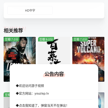
HD中字
TUIJIAN
相关推荐
豆瓣:7.0分
豆瓣:9.0分
豆瓣:7.0分
公告内容
HD
HD国语
HD
◆欢迎访问游子视频
抵挡计划
百慕大星际流浪者
超级火山
◆官方网站：youzisp.tv
豆瓣:6.0分
豆瓣:8.0分
豆瓣:2.0分
◆点击我知道了，弹窗当天不在弹出！