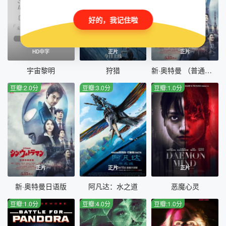
好的，我记住啦
HD中字
正片
正片
宇宙黎明
狩猎
新·奥特曼 （普通话版）
豆瓣:2.0分
豆瓣:3.0分
豆瓣:1.0分
正片
正片
正片
新·奥特曼日语版
阿凡达：水之道
恶魔心灵
豆瓣:1.0分
豆瓣:4.0分
豆瓣:1.0分