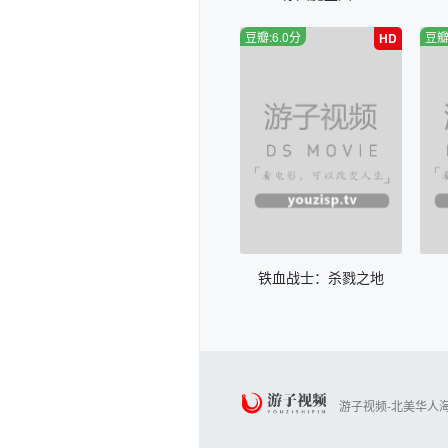
豆瓣:6.0分
豆瓣
HD
铁血战士：杀戮之地
游子视频-北美华人