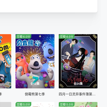
豆瓣:6.0分
豆瓣:6.0分
全52集
全24集
季
倒霉熊第七季
四月一日灵异事件簿第一季
豆瓣:5.0分
豆瓣:5.0分