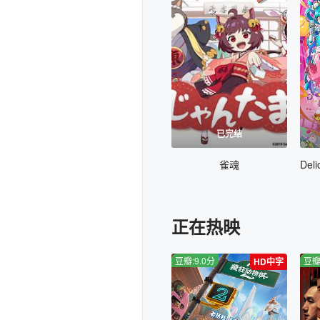
已完结
雀魂
正在热映
豆瓣:9.0分
豆瓣
HD中字