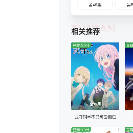
第49集
第
TUIJIAN
相关推荐
豆瓣:5.0分
豆瓣
全12集
式守同学不只可爱而已
豆瓣:9.0分
豆瓣