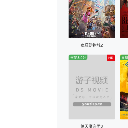
疯狂动物城2
豆瓣:8.0分
豆瓣
HD
惊天魔盗团3