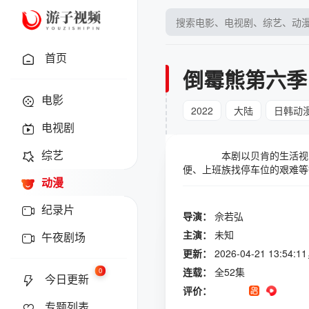
首页
倒霉熊第六季
电影
2022
大陆
日韩动
电视剧
综艺
本剧以贝肯的生活视角重新
便、上班族找停车位的艰难等
动漫
的况味，也让人在生活中多了
纪录片
导演：
佘若弘
主演：
未知
午夜剧场
更新：
2026-04-21 13:5
连载：
全52集
0
今日更新
评价：
专题列表