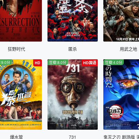
狂野时代
匿杀
用武之地
:9.0分
豆瓣:8.0分
豆瓣:4.0分
HD
HD国语
爆水管
731