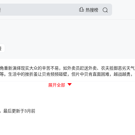
热搜榜
漫
演绎现实大众的辛苦不易，如外卖员赶送外卖、农夫抵御恶劣天气
等。生活中的挫折虽让贝肯频频碰壁，但片中贝肯直面困难，越战越勇，
几分勇气！
展开全部
4:11，最后更新于3月前