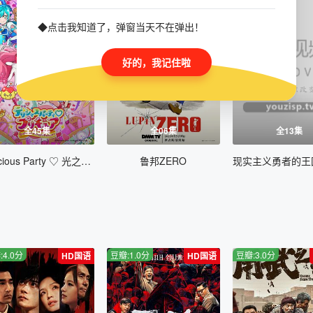
◆点击我知道了，弹窗当天不在弹出！
好的，我记住啦
全45集
全06集
全13集
Delicious Party ♡ 光之美少女
鲁邦ZERO
:4.0分
豆瓣:1.0分
豆瓣:3.0分
HD国语
HD国语