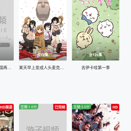
全12集
全120集
现实主义勇者的王国再建记第二季
某天早上变成人头麦克风的我君的人生
吉伊卡哇第一季
豆瓣:1.0分
豆瓣:3.0分
HD国语
已完结
HD