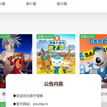
50集
第51集
第52集
:10.0分
豆瓣:10.0分
豆瓣:8.0分
公告内容
全12集
全26集
全52集
锈色铠甲 黎明
海底小纵队第七季
倒霉熊第六
◆欢迎访问游子视频
◆官方网站：youzisp.tv
:2.0分
豆瓣:2.0分
豆瓣:3.0分