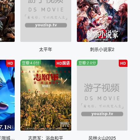
太平年
刺杀小说家2
豆瓣:4.0分
豆瓣:2.0分
HD
HD国语
HD
鬼灭之刃 剧场版 无限城篇 第一章 猗窝座再来
志愿军：浴血和平
风林火山2025