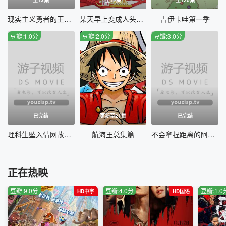
现实主义勇者的王国再建记第二季
某天早上变成人头麦克风的我君的人生
吉伊卡哇第一季
豆瓣:1.0分
豆瓣:2.0分
豆瓣:3.0分
已完结
更新至21集
已完结
理科生坠入情网故尝试证明第二季国语
航海王总集篇
不会拿捏距离的阿波连同学国语
正在热映
豆瓣:9.0分
豆瓣:4.0分
豆瓣:1.0
HD中字
HD国语