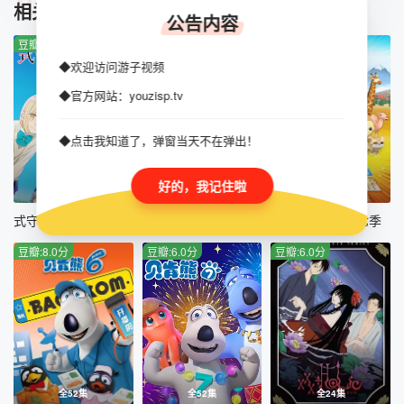
TUIJIAN
相关推荐
公告内容
第45集
豆瓣:5.0分
豆瓣:10.0分
豆瓣:10.0分
◆欢迎访问游子视频
◆官方网站：youzisp.tv
◆点击我知道了，弹窗当天不在弹出！
好的，我记住啦
全12集
全12集
全26集
式守同学不只可爱而已
锈色铠甲 黎明
海底小纵队第七季
豆瓣:8.0分
豆瓣:6.0分
豆瓣:6.0分
全52集
全52集
全24集