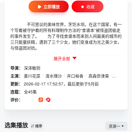
立即播放
收藏
不可思议的美味世界，烹饪水坝。在这个国家，有一
个写着被守护着的所有料理制作方法的“食谱本”被怪盗团偷走
的事件发生了。 为了寻找食谱本而来到人间最美的城市的
三只能量妖精，遇到了三个少女，她们变身成为光之美少女，
与怪盗团对抗。
展开全部
导演：
深泽敏则
主演：
菱川花菜
/
清水理沙
/
井口裕香
/
高森奈津美
/
日冈夏美
更新：
2026-02-17 17:52:57，最后更新于5月前
连载：
全45集
评价：
选集播放
资源一
排序