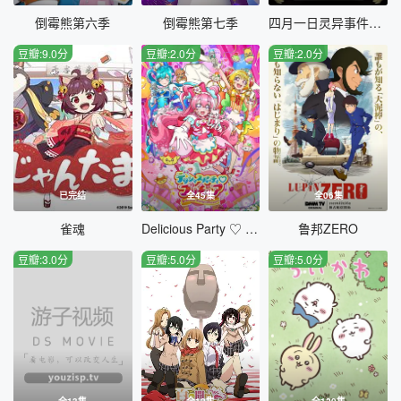
倒霉熊第六季
倒霉熊第七季
四月一日灵异事件簿第一季
豆瓣:9.0分
豆瓣:2.0分
豆瓣:2.0分
已完结
全45集
全06集
雀魂
Delicious Party ♡ 光之美少女
鲁邦ZERO
豆瓣:3.0分
豆瓣:5.0分
豆瓣:5.0分
全13集
全12集
全120集